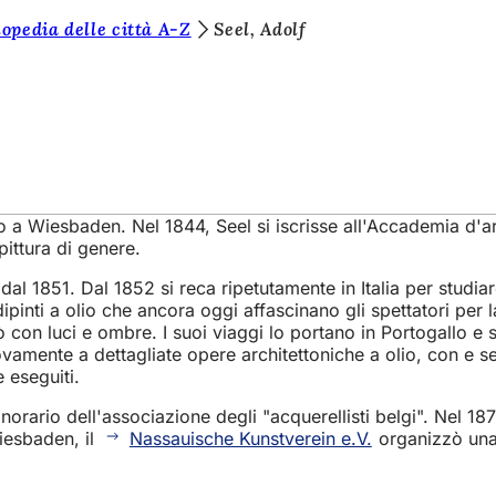
opedia delle città A-Z
Seel, Adolf
to a Wiesbaden. Nel 1844, Seel si iscrisse all'Accademia d'a
pittura di genere.
dal 1851. Dal 1852 si reca ripetutamente in Italia per studiar
dipinti a olio che ancora oggi affascinano gli spettatori per 
con luci e ombre. I suoi viaggi lo portano in Portogallo e su
nuovamente a dettagliate opere architettoniche a olio, con e 
 eseguiti.
norario dell'associazione degli "acquerellisti belgi". Nel 18
Wiesbaden, il
Nassauische Kunstverein e.V.
organizzò una 