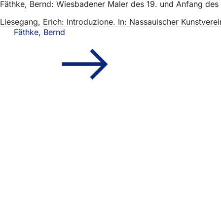
Fäthke, Bernd: Wiesbadener Maler des 19. und Anfang des 
Liesegang, Erich: Introduzione. In: Nassauischer Kunstverei
Fäthke, Bernd
Area
Accesso rapido
dei
Tutti i servizi
Calendario de
piedi
Ufficio del ci
Feedback sul
Questioni legali
Impostazioni 
Condizioni di
Dichiarazione