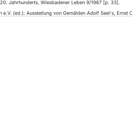
20. Jahrhunderts, Wiesbadener Leben 9/1987 [p. 33].
n e.V. (ed.): Ausstellung von Gemälden Adolf Seel's, Ernst 
gli eventi
ttadino
 sito web
di protezione dei dati
 utilizzo
 sull'accessibilità