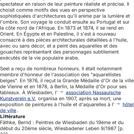
spectateur en raison de leur peinture réaliste et précise. Il
choisit comme motifs des vues en perspective
sophistiquées d'architectures qu'il anime par la lumière et
l'ombre. Son voyage le conduit ensuite au Portugal et sur
la côte nord de l'Afrique. En 1873 et 1874, il se rend en
Orient. En Égypte et en Palestine, il s'est à nouveau
consacré à des pièces architecturales détaillées à l'huile,
avec ou sans décor, et a peint des aquarelles et des
gouaches représentant des personnages subtilement
exécutés de la vie populaire arabe.
Seel a reçu de nombreux honneurs. Il était notamment
membre d'honneur de l'association des "aquarellistes
belges". En 1876, il reçut la Grande Médaille d'Or de la ville
de Vienne et en 1878, à Berlin, la Médaille d'Or pour ses
tableaux. À Wiesbaden, l'
association Nassauische
Kunstverein e.V.
organisa en 1907, après sa mort, une
exposition de peintures à l'huile et d'aquarelles à l'
hôtel
de ville
.
Littérature
Fäthke, Bernd : Peintres de Wiesbaden du 19ème et du
début du 20ème siècle, Wiesbadener Leben 9/1987 [p.