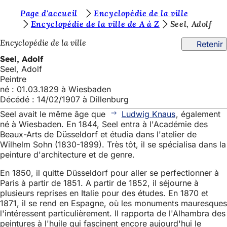
V
Page d'accueil
Encyclopédie de la ville
Accéder au contenu
Encyclopédie de la ville de A à Z
Seel, Adolf
o
Encyclopédie de la ville
Retenir
u
Seel, Adolf
s
Seel, Adolf
ê
Peintre
né : 01.03.1829 à Wiesbaden
t
Décédé : 14/02/1907 à Dillenburg
e
Seel avait le même âge que
Ludwig Knaus
, également
s
né à Wiesbaden. En 1844, Seel entra à l'Académie des
Beaux-Arts de Düsseldorf et étudia dans l'atelier de
i
Wilhelm Sohn (1830-1899). Très tôt, il se spécialisa dans la
peinture d'architecture et de genre.
c
i
En 1850, il quitte Düsseldorf pour aller se perfectionner à
Paris à partir de 1851. A partir de 1852, il séjourne à
:
plusieurs reprises en Italie pour des études. En 1870 et
1871, il se rend en Espagne, où les monuments mauresques
l'intéressent particulièrement. Il rapporta de l'Alhambra des
peintures à l'huile qui fascinent encore aujourd'hui le