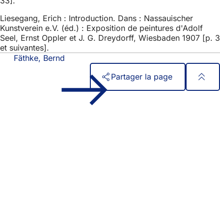
33].
Liesegang, Erich : Introduction. Dans : Nassauischer
Kunstverein e.V. (éd.) : Exposition de peintures d'Adolf
Seel, Ernst Oppler et J. G. Dreydorff, Wiesbaden 1907 [p. 3
et suivantes].
Fäthke, Bernd
Partager la page
Pied
Accès rapide
de
Tous les services
Calendrier des manifestations
page
Bureau des citoyens
Commentaires sur le site web
Mentions légales
Paramètres de confidentialité
Conditions d'utilisation
Déclaration d'accessibilité