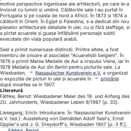
motive perspective ingenioase ale arhitecturii, pe care le-a
înviorat cu lumini și umbre. Călătoriile sale l-au purtat în
Portugalia și pe coasta de nord a Africii. În 1873 și 1874 a
călătorit în Orient. În Egipt și Palestina, s-a dedicat din nou
pieselor arhitecturale detaliate în ulei, cu și fără staffage, și
a pictat acuarele și guașe înfățișând personaje subtil
executate din viața populară arabă.
Seel a primit numeroase distincții. Printre altele, a fost
membru de onoare al asociației "Acuareliștii belgieni". În
1876 a primit Marea Medalie de Aur a orașului Viena, iar în
1878 Medalia de Aur din Berlin pentru picturile sale. La
Wiesbaden,
Nassauischer Kunstverein e.V.
a organizat
o expoziție de picturi în ulei și acuarele în
primărie
după moartea sa în 1907.
Literatură
Fäthke, Bernd: Wiesbadener Maler des 19. und Anfang des
20. Jahrhunderts, Wiesbadener Leben 9/1987 [p. 33].
Liesegang, Erich: Introducere. În: Nassauischer Kunstverein
e.V. (ed.): Ausstellung von Gemälden Adolf Seel's, Ernst
Oppler's und J. G. Dreydorff's, Wiesbaden 1907 [p. 3 ff.].
Fäthke, Bernd