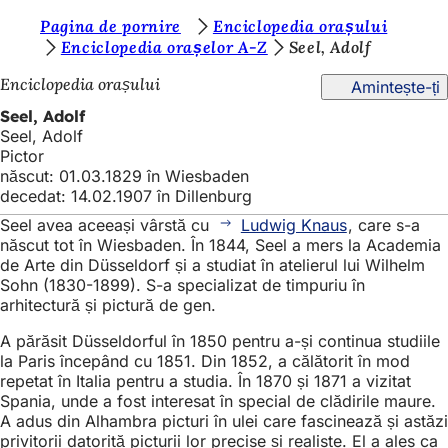
S
Pagina de pornire
Enciclopedia orașului
Salt la conținut
Enciclopedia orașelor A-Z
Seel, Adolf
u
Enciclopedia orașului
Amintește-ți
n
Seel, Adolf
t
Seel, Adolf
e
Pictor
născut: 01.03.1829 în Wiesbaden
ț
decedat: 14.02.1907 în Dillenburg
i
Seel avea aceeași vârstă cu
Ludwig Knaus
, care s-a
a
născut tot în Wiesbaden. În 1844, Seel a mers la Academia
de Arte din Düsseldorf și a studiat în atelierul lui Wilhelm
i
Sohn (1830-1899). S-a specializat de timpuriu în
arhitectură și pictură de gen.
c
i
A părăsit Düsseldorful în 1850 pentru a-și continua studiile
la Paris începând cu 1851. Din 1852, a călătorit în mod
:
repetat în Italia pentru a studia. În 1870 și 1871 a vizitat
Spania, unde a fost interesat în special de clădirile maure.
A adus din Alhambra picturi în ulei care fascinează și astăzi
privitorii datorită picturii lor precise și realiste. El a ales ca