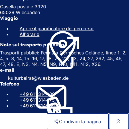
Casella postale 3920
65029 Wiesbaden
Viaggio
Aprire il pianificatore del percorso
(
All'orario
(
S
S
i
Note sul trasporto pubblico
i
a
a
p
Trasporti pubblici: Fermata Dern'sches Gelände, linee 1, 2,
p
r
4, 5, 8, 14, 15, 16, 17, 18, 21, 22, 23, 24, 27, 262, 45, 46,
r
e
47, 48, E, N2, N4, N5, N9, N10, N11, N12, X26.
e
i
e-mail
i
n
kulturbeirat
wiesbaden
de
n
u
Telefono
u
n
n
a
+49 611 314439
a
n
+49 611 314475
n
u
+49 611 314909
u
o
o
v
v
a
Condividi la pagina
a
s