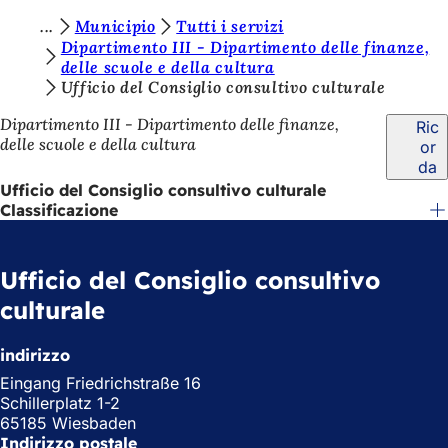
S
Municipio
Tutti i servizi
Vai al contenuto
Dipartimento III - Dipartimento delle finanze,
i
delle scuole e della cultura
Ufficio del Consiglio consultivo culturale
e
t
Dipartimento III - Dipartimento delle finanze,
Ric
delle scuole e della cultura
or
e
da
q
Ufficio del Consiglio consultivo culturale
Classificazione
u
i
:
Ufficio del Consiglio consultivo
culturale
indirizzo
Eingang Friedrichstraße 16
Schillerplatz 1-2
65185 Wiesbaden
Indirizzo postale