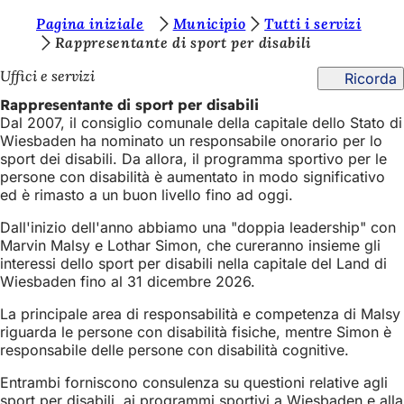
S
Pagina iniziale
Municipio
Tutti i servizi
Vai al contenuto
Rappresentante di sport per disabili
i
Uffici e servizi
Ricorda
e
Rappresentante di sport per disabili
t
Dal 2007, il consiglio comunale della capitale dello Stato di
e
Wiesbaden ha nominato un responsabile onorario per lo
sport dei disabili. Da allora, il programma sportivo per le
q
persone con disabilità è aumentato in modo significativo
u
ed è rimasto a un buon livello fino ad oggi.
i
Dall'inizio dell'anno abbiamo una "doppia leadership" con
Marvin Malsy e Lothar Simon, che cureranno insieme gli
:
interessi dello sport per disabili nella capitale del Land di
Wiesbaden fino al 31 dicembre 2026.
La principale area di responsabilità e competenza di Malsy
riguarda le persone con disabilità fisiche, mentre Simon è
responsabile delle persone con disabilità cognitive.
Entrambi forniscono consulenza su questioni relative agli
sport per disabili, ai programmi sportivi a Wiesbaden e alla