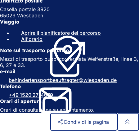
Indirizzo postale
Casella postale 3920
65029 Wiesbaden
Viaggio
Aprire il pianificatore del percorso
(
All'orario
(
S
S
i
Note sul trasporto pubblico
i
a
a
p
Mezzi di trasporto pubblico: fermata Welfenstraße, linee 3,
p
r
6, 27 e 33.
r
e
e-mail
e
i
behindertensportbeauftragter
wiesbaden
de
i
n
Telefono
n
u
+49 1520 2714679
u
n
Orari di apertura
n
a
a
n
Orari di consultazione su appuntamento.
n
u
u
o
Condividi la pagina
o
v
v
a
Area
Accesso rapido
a
s