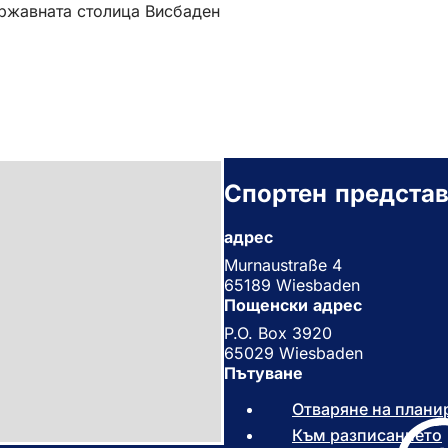
ържавната столица Висбаден
Спортен представ
адрес
Murnaustraße 4
65189 Wiesbaden
Пощенски адрес
P.O. Box 3920
65029 Wiesbaden
Пътуване
Отваряне на плани
Към разписанието
(