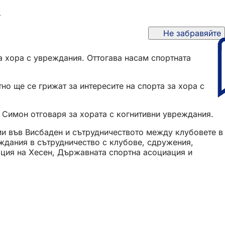
я
Не забравяйте
а хора с увреждания. Оттогава насам спортната
о ще се грижат за интересите на спорта за хора с
н Симон отговаря за хората с когнитивни увреждания.
ми във Висбаден и сътрудничеството между клубовете в
еждания в сътрудничество с клубове, сдружения,
ация на Хесен, Държавната спортна асоциация и