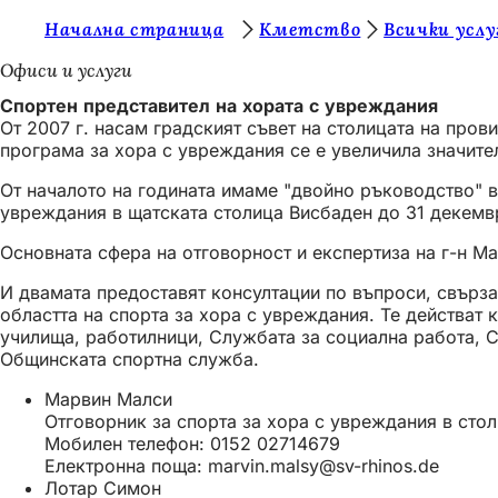
В
Начална страница
Кметство
Всички услу
Преминаване към съдържанието
и
Офиси и услуги
е
Спортен представител на хората с увреждания
От 2007 г. насам градският съвет на столицата на пров
с
програма за хора с увреждания се е увеличила значител
т
От началото на годината имаме "двойно ръководство" в
е
увреждания в щатската столица Висбаден до 31 декемв
т
Основната сфера на отговорност и експертиза на г-н Ма
у
И двамата предоставят консултации по въпроси, свърза
к
областта на спорта за хора с увреждания. Те действат
училища, работилници, Службата за социална работа, 
:
Общинската спортна служба.
Марвин Малси
Отговорник за спорта за хора с увреждания в сто
Мобилен телефон: 0152 02714679
Електронна поща:
marvin.malsy
sv-rhinos
de
Лотар Симон