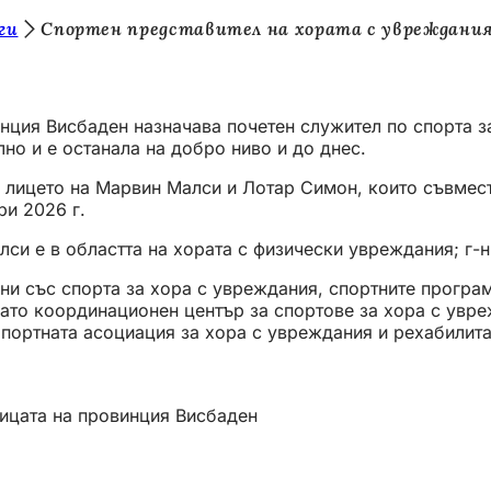
ги
Спортен представител на хората с увреждани
инция Висбаден назначава почетен служител по спорта з
но и е останала на добро ниво и до днес.
 лицето на Марвин Малси и Лотар Симон, които съвместн
ри 2026 г.
лси е в областта на хората с физически увреждания; г-
ни със спорта за хора с увреждания, спортните програ
 като координационен център за спортове за хора с увр
Спортната асоциация за хора с увреждания и рехабилит
лицата на провинция Висбаден