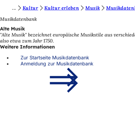
S
Kultur
Kultur erleben
Musik
Musikdaten
Inhalt anspringen
i
Musikdatenbank
e
Alte Musik
"Alte Musik" bezeichnet europäische Musikstile aus verschied
b
also etwa zum Jahr 1750.
e
Weitere Informationen
f
Zur Startseite Musikdatenbank
Anmeldung zur Musikdatenbank
i
n
d
Fußbereich
Schnellzugriff
e
n
Alle Dienstl
Veranstaltu
s
Bürgerbüro
i
Feedback z
c