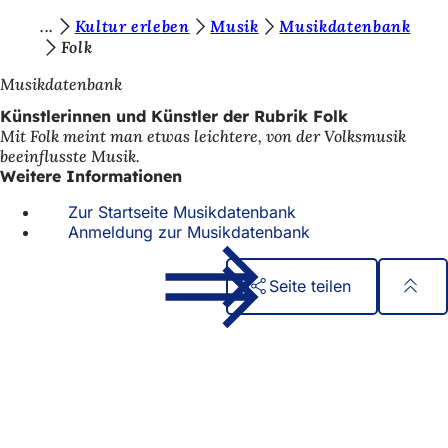
S
Kultur erleben
Musik
Musikdatenbank
Inhalt anspringen
Folk
i
Musikdatenbank
e
Künstlerinnen und Künstler der Rubrik Folk
b
Mit Folk meint man etwas leichtere, von der Volksmusik
e
beeinflusste Musik.
Weitere Informationen
f
Zur Startseite Musikdatenbank
i
Anmeldung zur Musikdatenbank
n
d
Seite teilen
e
Fußbereich
Schnellzugriff
n
Alle Dienstleistungen
s
Veranstaltungs­kalender
i
Bürgerbüro
Feedback zur Webseite
c