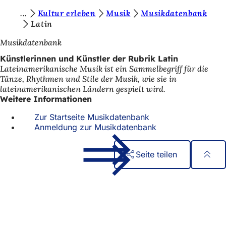
S
Kultur erleben
Musik
Musikdatenbank
Inhalt anspringen
Latin
i
Musikdatenbank
e
Künstlerinnen und Künstler der Rubrik Latin
b
Lateinamerikanische Musik ist ein Sammelbegriff für die
e
Tänze, Rhythmen und Stile der Musik, wie sie in
lateinamerikanischen Ländern gespielt wird.
f
Weitere Informationen
i
Zur Startseite Musikdatenbank
n
Anmeldung zur Musikdatenbank
d
e
Seite teilen
n
Fußbereich
Schnellzugriff
s
Alle Dienstleistungen
i
Veranstaltungs­kalender
Bürgerbüro
c
Feedback zur Webseite