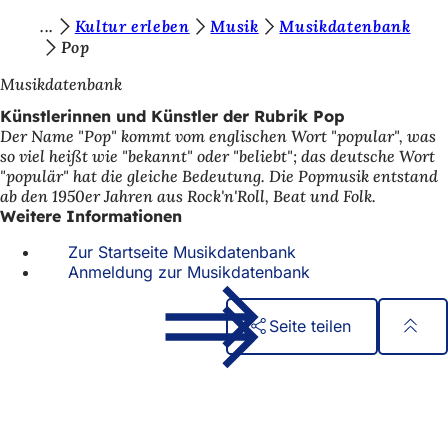
S
Kultur erleben
Musik
Musikdatenbank
Inhalt anspringen
Pop
i
Musikdatenbank
e
Künstlerinnen und Künstler der Rubrik Pop
b
Der Name "Pop" kommt vom englischen Wort "popular", was
e
so viel heißt wie "bekannt" oder "beliebt"; das deutsche Wort
"populär" hat die gleiche Bedeutung. Die Popmusik entstand
f
ab den 1950er Jahren aus Rock'n'Roll, Beat und Folk.
i
Weitere Informationen
n
Zur Startseite Musikdatenbank
Anmeldung zur Musikdatenbank
d
e
Seite teilen
n
Fußbereich
Schnellzugriff
s
i
Alle Dienstleistungen
Veranstaltungs­kalender
c
Bürgerbüro