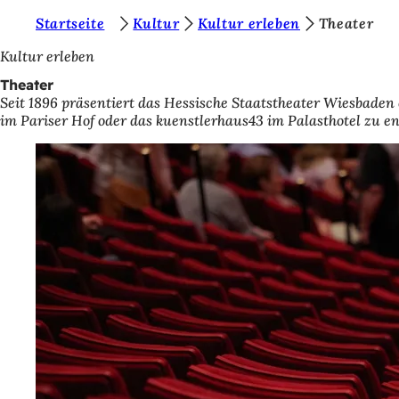
S
Startseite
Kultur
Kultur erleben
Theater
Inhalt anspringen
i
Kultur erleben
e
Theater
Seit 1896 präsentiert das Hessische Staatstheater Wiesbaden
b
im Pariser Hof oder das kuenstlerhaus43 im Palasthotel zu e
e
f
i
n
d
e
n
s
i
c