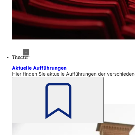
h
h
i
e
r
:
Theater
Aktuelle Aufführungen
Hier finden Sie aktuelle Aufführungen der verschieden
Merken