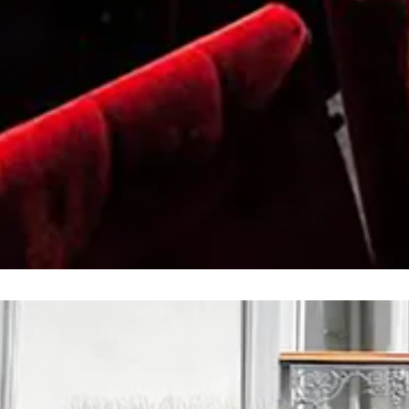
 Kammerspiele im Bergkirchenviertel. Ob Komödie oder Thril