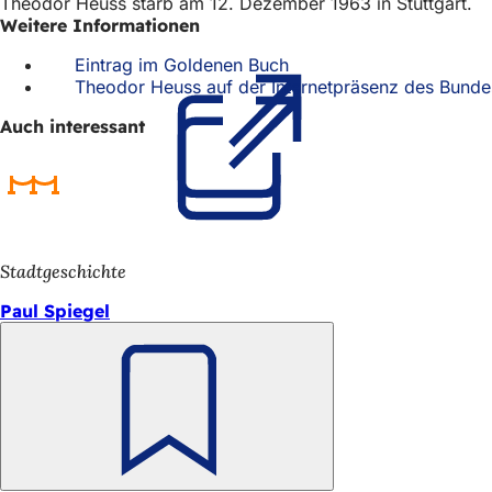
Theodor Heuss starb am 12. Dezember 1963 in Stuttgart.
h
Weitere Informationen
h
Eintrag im Goldenen Buch
(Öffnet
i
Theodor Heuss auf der Internetpräsenz des Bunde
in
einem
e
Auch interessant
neuen
r
Tab)
:
Stadtgeschichte
Paul Spiegel
Merken
Fußbereich
Schnellzugriff