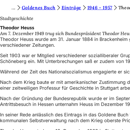
S
Goldenes Buch
Einträge
1946 - 1957
Theo
Inhalt anspringen
i
Stadtgeschichte
e
Theodor Heuss
Am 7. Dezember 1949 trug sich Bundespräsident Theodor Heus
b
Theodor Heuss wurde am 31. Januar 1884 in Brackenheim ge
e
verschiedener Zeitungen.
f
Seit 1903 war er Mitglied verschiedener sozialliberaler G
Schöneberg ein. Mit Unterbrechungen saß er zudem von 19
i
n
Während der Zeit des Nationalsozialismus engagierte er sic
d
Nach dem Krieg baute er mit amerikanischer Zustimmung di
einer zeitweiligen Professur für Geschichte in Stuttgart a
e
n
Nach der Gründung der Bundesrepublik wurde er im Septemb
Antrittsbesuch in Hessen unternahm Heuss im Dezember 1
s
In seiner Rede anlässlich des Eintrags in das Goldene Buch
i
kommunalen Selbstverwaltung nach dem Krieg oberste Prior
c