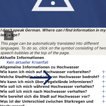
h
h
i
e
I don't speak German. Where can I find information in my
r
language?
:
This page can be automatically translated into different
languages. To do so, click on the symbol consisting of two
speech bubbles at the top of the page.
Aktuelle Informationen
Kein aktueller Krisenfall
Allgemeine Informationen zu Hochwasser
Wie kann ich mich auf Hochwasser vorbereiten?
Welche Stadtteile sind wie von Hochwasser bedroht?
Wo kann ich mich über Pegelstände informieren?
Wie soll ich mich während Hochwasser verhalten?
Wie soll ich mich nach Hochwasser verhalten?
Wie bereitet sich die Stadt auf Hochwasser vor?
Was ist der Unterschied zwischen Starkregen und
Hochwasser?