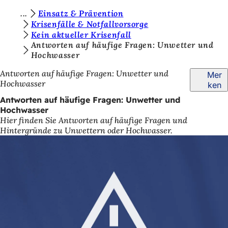
S
Einsatz & Prävention
Inhalt anspringen
Krisenfälle & Notfallvorsorge
i
Kein aktueller Krisenfall
e
Antworten auf häufige Fragen: Unwetter und
Hochwasser
b
Antworten auf häufige Fragen: Unwetter und
Mer
e
Hochwasser
ken
f
Antworten auf häufige Fragen: Unwetter und
i
Hochwasser
Hier finden Sie Antworten auf häufige Fragen und
n
Hintergründe zu Unwettern oder Hochwasser.
d
e
n
s
i
c