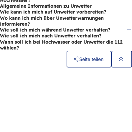
Allgemeine Informationen zu Unwetter
Wie kann ich mich auf Unwetter vorbereiten?
Wo kann ich mich über Unwetterwarnungen
informieren?
Wie soll ich mich während Unwetter verhalten?
Wie soll ich mich nach Unwetter verhalten?
Wann soll ich bei Hochwasser oder Unwetter die 112
wählen?
Seite teilen
Fußbereich
Schnellzugriff
Alle Dienstleistungen
Veranstaltungs­kalender
Bürgerbüro
Feedback zur Webseite
Rechtliches
Datenschutzeinstellungen