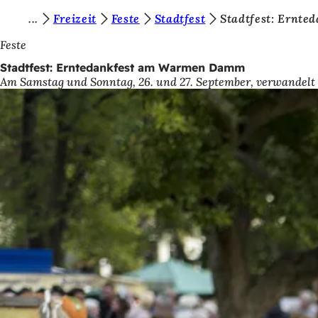
S
Freizeit
Feste
Stadtfest
Stadtfest: Ernt
Inhalt anspringen
i
Feste
e
Stadtfest: Erntedankfest am Warmen Damm
Am Samstag und Sonntag, 26. und 27. September, verwandelt 
b
e
f
i
n
d
e
n
s
i
c