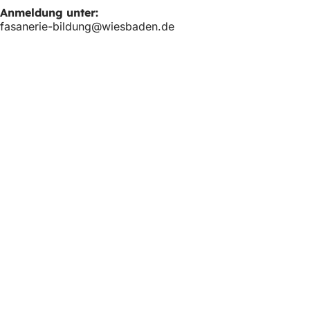
Anmeldung unter:
fasanerie-bildung
wiesbaden
de
Fußbereich
Schnellzugriff
Alle Dienstl
Veranstaltu
Bürgerbüro
Feedback z
Rechtliches
Datenschutz
Nutzungsbe
Erklärung zu