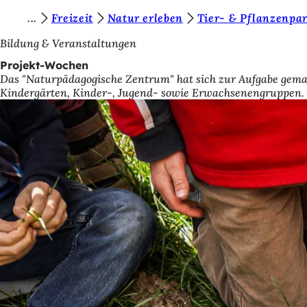
S
Freizeit
Natur erleben
Tier- & Pflanzenpar
Inhalt anspringen
i
Bildung & Veranstaltungen
e
Projekt-Wochen
Das "Naturpädagogische Zentrum" hat sich zur Aufgabe gemac
b
Kindergärten, Kinder-, Jugend- sowie Erwachsenengruppen. 
e
f
i
n
d
e
n
s
i
c