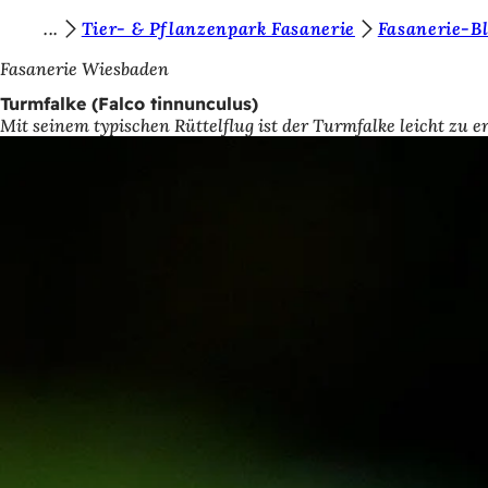
S
Tier- & Pflanzenpark Fasanerie
Fasanerie-B
Inhalt anspringen
i
Fasanerie Wiesbaden
e
Turmfalke (Falco tinnunculus)
Mit seinem typischen Rüttelflug ist der Turmfalke leicht zu 
b
e
f
i
n
d
e
n
s
i
c