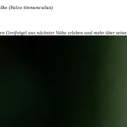
lke (Falco tinnunculus)
nden Greifvögel aus nächster Nähe erleben und mehr über sein