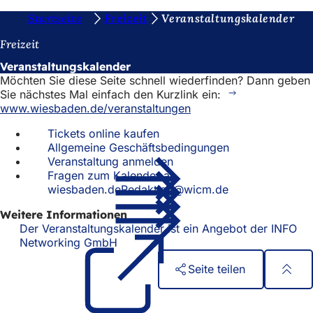
S
Startseite
Freizeit
Veranstaltungskalender
Inhalt anspringen
i
Freizeit
e
Veranstaltungskalender
Möchten Sie diese Seite schnell wiederfinden? Dann geben
b
Sie nächstes Mal einfach den Kurzlink ein:
e
www.wiesbaden.de/veranstaltungen
f
Tickets online kaufen
Allgemeine Geschäftsbedingungen
i
Veranstaltung anmelden
n
Fragen zum Kalender an
wiesbaden.deRedaktion@wicm.de
d
e
Weitere Informationen
Der Veranstaltungskalender ist ein Angebot der INFO
n
Networking GmbH
(Öffnet
in
s
Seite teilen
einem
i
neuen
Fußbereich
Schnellzugriff
Tab)
c