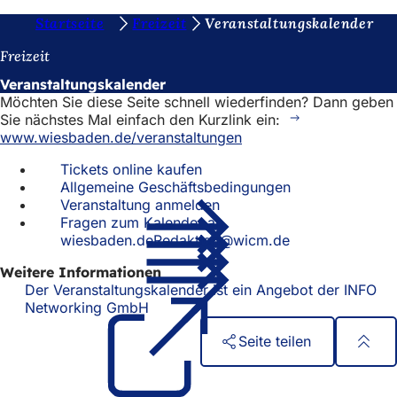
S
Startseite
Freizeit
Veranstaltungskalender
Inhalt anspringen
i
Freizeit
e
Veranstaltungskalender
Möchten Sie diese Seite schnell wiederfinden? Dann geben
b
Sie nächstes Mal einfach den Kurzlink ein:
e
www.wiesbaden.de/veranstaltungen
f
Tickets online kaufen
Allgemeine Geschäftsbedingungen
i
Veranstaltung anmelden
n
Fragen zum Kalender an
wiesbaden.deRedaktion@wicm.de
d
e
Weitere Informationen
Der Veranstaltungskalender ist ein Angebot der INFO
n
Networking GmbH
(Öffnet
in
s
Seite teilen
einem
i
neuen
Fußbereich
Schnellzugriff
Tab)
c