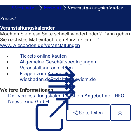
S
Startseite
Freizeit
Veranstaltungskalender
Inhalt anspringen
i
Freizeit
e
Veranstaltungskalender
Möchten Sie diese Seite schnell wiederfinden? Dann geben
b
Sie nächstes Mal einfach den Kurzlink ein:
e
www.wiesbaden.de/veranstaltungen
f
Tickets online kaufen
Allgemeine Geschäftsbedingungen
i
Veranstaltung anmelden
n
Fragen zum Kalender an
wiesbaden.deRedaktion@wicm.de
d
e
Weitere Informationen
Der Veranstaltungskalender ist ein Angebot der INFO
n
Networking GmbH
(Öffnet
in
s
Seite teilen
einem
i
neuen
Fußbereich
Schnellzugriff
Tab)
c