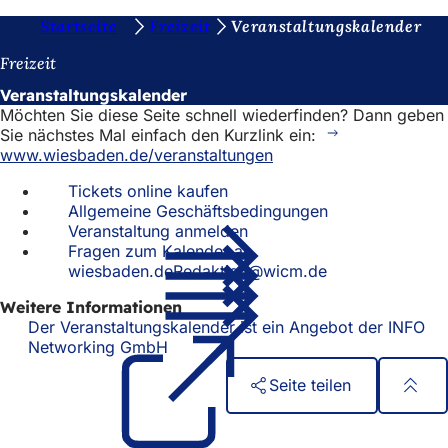
S
Startseite
Freizeit
Veranstaltungskalender
Inhalt anspringen
i
Freizeit
e
Veranstaltungskalender
Möchten Sie diese Seite schnell wiederfinden? Dann geben
b
Sie nächstes Mal einfach den Kurzlink ein:
e
www.wiesbaden.de/veranstaltungen
f
Tickets online kaufen
Allgemeine Geschäftsbedingungen
i
Veranstaltung anmelden
n
Fragen zum Kalender an
wiesbaden.deRedaktion@wicm.de
d
e
Weitere Informationen
Der Veranstaltungskalender ist ein Angebot der INFO
n
Networking GmbH
(Öffnet
in
s
Seite teilen
einem
i
neuen
Fußbereich
Schnellzugriff
Tab)
c