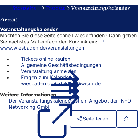
S
Startseite
Freizeit
Veranstaltungskalender
Inhalt anspringen
i
Freizeit
e
Veranstaltungskalender
Möchten Sie diese Seite schnell wiederfinden? Dann geben
b
Sie nächstes Mal einfach den Kurzlink ein:
e
www.wiesbaden.de/veranstaltungen
f
Tickets online kaufen
Allgemeine Geschäftsbedingungen
i
Veranstaltung anmelden
n
Fragen zum Kalender an
wiesbaden.deRedaktion@wicm.de
d
e
Weitere Informationen
Der Veranstaltungskalender ist ein Angebot der INFO
n
Networking GmbH
(Öffnet
in
s
Seite teilen
einem
i
neuen
Fußbereich
Schnellzugriff
Tab)
c