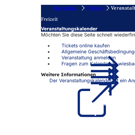
S
Startseite
Freizeit
Veranstal
Inhalt anspringen
i
Freizeit
e
Veranstaltungskalender
Möchten Sie diese Seite schnell wiederfi
b
e
Tickets online kaufen
Allgemeine Geschäftsbedingung
f
Veranstaltung anmelden
Fragen zum Kalender an wiesb
i
n
Weitere Informationen
Der Veranstaltungskalender ist ein 
d
e
n
Fußbereich
Schnellzugriff
s
Alle Dienstl
i
Veranstaltu
Bürgerbüro
c
Feedback z