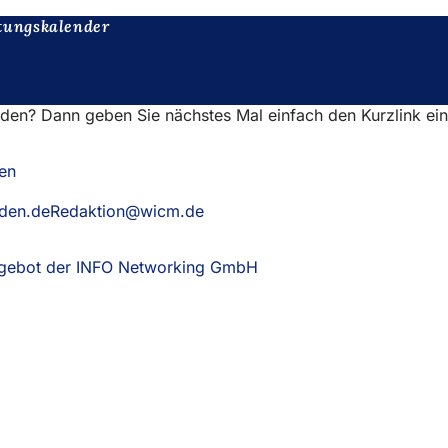
tungskalender
nden? Dann geben Sie nächstes Mal einfach den Kurzlink ei
en
aden.deRedaktion@wicm.de
Angebot der INFO Networking GmbH
(Öffnet
in
einem
neuen
Tab)
eistungen
ngs­kalender
ur Webseite