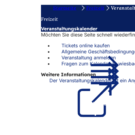
S
Startseite
Freizeit
Veranstal
Inhalt anspringen
i
Freizeit
e
Veranstaltungskalender
Möchten Sie diese Seite schnell wiederfi
b
e
Tickets online kaufen
Allgemeine Geschäftsbedingung
f
Veranstaltung anmelden
Fragen zum Kalender an wiesb
i
n
Weitere Informationen
Der Veranstaltungskalender ist ein 
d
e
n
Fußbereich
Schnellzugriff
s
Alle Dienstl
i
Veranstaltu
Bürgerbüro
c
Feedback z