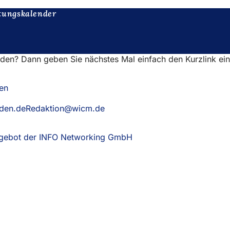
tungskalender
nden? Dann geben Sie nächstes Mal einfach den Kurzlink ei
en
aden.deRedaktion@wicm.de
Angebot der INFO Networking GmbH
(Öffnet
in
einem
neuen
Tab)
eistungen
ngs­kalender
ur Webseite