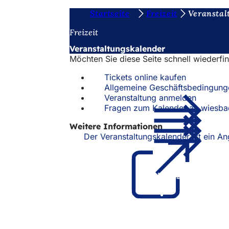
S
Startseite
Freizeit
Veranstal
Inhalt anspringen
i
Freizeit
e
Veranstaltungskalender
Möchten Sie diese Seite schnell wiederfi
b
e
Tickets online kaufen
Allgemeine Geschäftsbedingung
f
Veranstaltung anmelden
Fragen zum Kalender an wiesb
i
n
Weitere Informationen
Der Veranstaltungskalender ist ein 
d
e
n
Fußbereich
Schnellzugriff
s
Alle Dienstl
i
Veranstaltu
Bürgerbüro
c
Feedback z