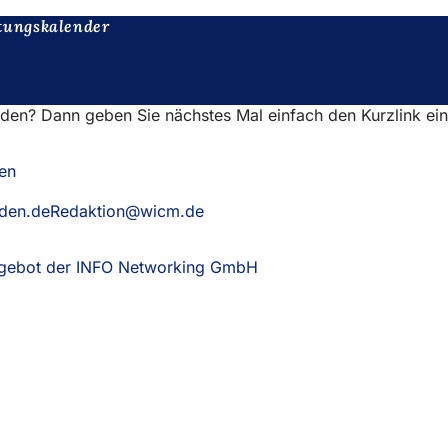
tungskalender
nden? Dann geben Sie nächstes Mal einfach den Kurzlink ei
en
aden.deRedaktion@wicm.de
Angebot der INFO Networking GmbH
(Öffnet
in
einem
neuen
Tab)
eistungen
ngs­kalender
ur Webseite