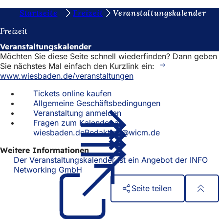
S
Startseite
Freizeit
Veranstaltungskalender
Inhalt anspringen
i
Freizeit
e
Veranstaltungskalender
Möchten Sie diese Seite schnell wiederfinden? Dann geben
b
Sie nächstes Mal einfach den Kurzlink ein:
e
www.wiesbaden.de/veranstaltungen
f
Tickets online kaufen
Allgemeine Geschäftsbedingungen
i
Veranstaltung anmelden
n
Fragen zum Kalender an
wiesbaden.deRedaktion@wicm.de
d
e
Weitere Informationen
Der Veranstaltungskalender ist ein Angebot der INFO
n
Networking GmbH
(Öffnet
in
s
Seite teilen
einem
i
neuen
Fußbereich
Schnellzugriff
Tab)
c