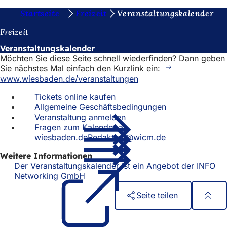
S
Startseite
Freizeit
Veranstaltungskalender
Inhalt anspringen
i
Freizeit
e
Veranstaltungskalender
Möchten Sie diese Seite schnell wiederfinden? Dann geben
b
Sie nächstes Mal einfach den Kurzlink ein:
e
www.wiesbaden.de/veranstaltungen
f
Tickets online kaufen
Allgemeine Geschäftsbedingungen
i
Veranstaltung anmelden
n
Fragen zum Kalender an
wiesbaden.deRedaktion@wicm.de
d
e
Weitere Informationen
Der Veranstaltungskalender ist ein Angebot der INFO
n
Networking GmbH
(Öffnet
in
s
Seite teilen
einem
i
neuen
Fußbereich
Schnellzugriff
Tab)
c