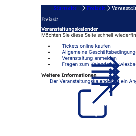
S
Startseite
Freizeit
Veranstal
Inhalt anspringen
i
Freizeit
e
Veranstaltungskalender
Möchten Sie diese Seite schnell wiederfi
b
e
Tickets online kaufen
Allgemeine Geschäftsbedingung
f
Veranstaltung anmelden
Fragen zum Kalender an wiesb
i
n
Weitere Informationen
Der Veranstaltungskalender ist ein 
d
e
n
Fußbereich
Schnellzugriff
s
Alle Dienstl
i
Veranstaltu
Bürgerbüro
c
Feedback z