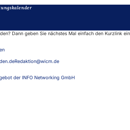
tungskalender
nden? Dann geben Sie nächstes Mal einfach den Kurzlink ei
en
aden.deRedaktion@wicm.de
Angebot der INFO Networking GmbH
(Öffnet
in
einem
neuen
Tab)
eistungen
ngs­kalender
ur Webseite