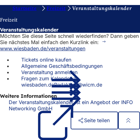
S
Startseite
Freizeit
Veranstaltungskalender
Inhalt anspringen
i
Freizeit
e
Veranstaltungskalender
Möchten Sie diese Seite schnell wiederfinden? Dann geben
b
Sie nächstes Mal einfach den Kurzlink ein:
e
www.wiesbaden.de/veranstaltungen
f
Tickets online kaufen
Allgemeine Geschäftsbedingungen
i
Veranstaltung anmelden
n
Fragen zum Kalender an
wiesbaden.deRedaktion@wicm.de
d
e
Weitere Informationen
Der Veranstaltungskalender ist ein Angebot der INFO
n
Networking GmbH
(Öffnet
in
s
Seite teilen
einem
i
neuen
Fußbereich
Schnellzugriff
Tab)
c