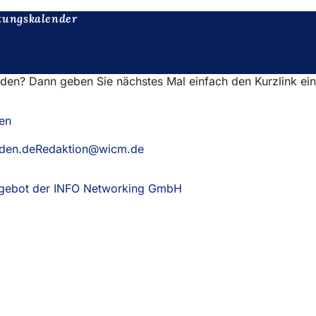
tungskalender
nden? Dann geben Sie nächstes Mal einfach den Kurzlink ei
en
aden.deRedaktion@wicm.de
Angebot der INFO Networking GmbH
(Öffnet
in
einem
neuen
Tab)
eistungen
ngs­kalender
ur Webseite