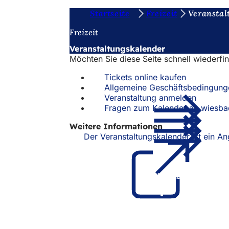
S
Startseite
Freizeit
Veranstal
Inhalt anspringen
i
Freizeit
e
Veranstaltungskalender
Möchten Sie diese Seite schnell wiederfi
b
e
Tickets online kaufen
Allgemeine Geschäftsbedingung
f
Veranstaltung anmelden
Fragen zum Kalender an wiesb
i
n
Weitere Informationen
Der Veranstaltungskalender ist ein 
d
e
n
Fußbereich
Schnellzugriff
s
Alle Dienstl
i
Veranstaltu
Bürgerbüro
c
Feedback z