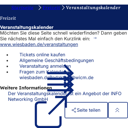
S
Startseite
Freizeit
Veranstaltungskalender
Inhalt anspringen
i
Freizeit
e
Veranstaltungskalender
Möchten Sie diese Seite schnell wiederfinden? Dann geben
b
Sie nächstes Mal einfach den Kurzlink ein:
e
www.wiesbaden.de/veranstaltungen
f
Tickets online kaufen
Allgemeine Geschäftsbedingungen
i
Veranstaltung anmelden
n
Fragen zum Kalender an
wiesbaden.deRedaktion@wicm.de
d
e
Weitere Informationen
Der Veranstaltungskalender ist ein Angebot der INFO
n
Networking GmbH
(Öffnet
in
s
Seite teilen
einem
i
neuen
Fußbereich
Schnellzugriff
Tab)
c