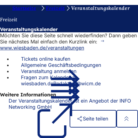
S
Startseite
Freizeit
Veranstaltungskalender
Inhalt anspringen
i
Freizeit
e
Veranstaltungskalender
Möchten Sie diese Seite schnell wiederfinden? Dann geben
b
Sie nächstes Mal einfach den Kurzlink ein:
e
www.wiesbaden.de/veranstaltungen
f
Tickets online kaufen
Allgemeine Geschäftsbedingungen
i
Veranstaltung anmelden
n
Fragen zum Kalender an
wiesbaden.deRedaktion@wicm.de
d
e
Weitere Informationen
Der Veranstaltungskalender ist ein Angebot der INFO
n
Networking GmbH
(Öffnet
in
s
Seite teilen
einem
i
neuen
Fußbereich
Schnellzugriff
Tab)
c