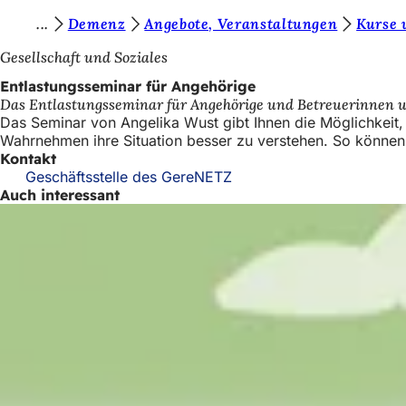
S
Demenz
Angebote, Veranstaltungen
Kurse 
Inhalt anspringen
i
Gesellschaft und Soziales
e
Entlastungsseminar für Angehörige
Das Entlastungsseminar für Angehörige und Betreuerinnen u
b
Das Seminar von Angelika Wust gibt Ihnen die Möglichkeit
e
Wahrnehmen ihre Situation besser zu verstehen. So können
Kontakt
f
Geschäftsstelle des GereNETZ
i
Auch interessant
n
d
e
n
s
i
c