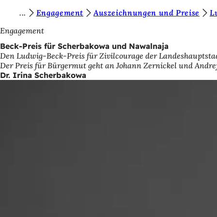
S
Engagement
Auszeichnungen und Preise
L
Inhalt anspringen
i
Engagement
e
Beck-Preis für Scherbakowa und Nawalnaja
Den Ludwig-Beck-Preis für Zivilcourage der Landeshauptstadt
b
Der Preis für Bürgermut geht an Johann Zernickel und Andrej
e
Dr. Irina Scherbakowa
f
i
n
d
e
n
s
i
c