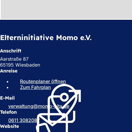
h
h
i
e
Elterninitiative Momo e.V.
r
:
Anschrift
Aarstraße 87
65195 Wiesbaden
Anreise
Routenplaner öffnen
(
Zum Fahrplan
(
Ö
Ö
f
E-Mail
f
f
f
n
verwaltung
momo-kita
de
n
e
Telefon
e
t
0611 3082087
t
i
Website
i
n