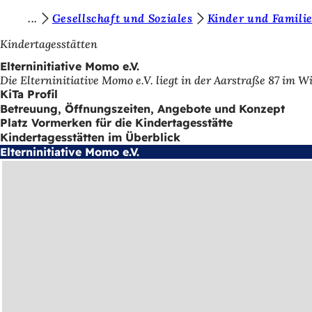
S
Gesellschaft und Soziales
Kinder und Famili
Inhalt anspringen
i
Kindertagesstätten
e
Elterninitiative Momo e.V.
Die Elterninitiative Momo e.V. liegt in der Aarstraße 87 im 
b
KiTa Profil
e
Betreuung, Öffnungszeiten, Angebote und Konzept
Platz Vormerken für die Kindertagesstätte
f
Kindertagesstätten im Überblick
i
Elterninitiative Momo e.V.
n
d
e
n
s
i
c