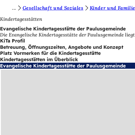
S
Gesellschaft und Soziales
Kinder und Famili
Inhalt anspringen
i
Kindertagesstätten
e
Evangelische Kindertagesstätte der Paulusgemeinde
Die Evangelische Kindertagesstätte der Paulusgemeinde liegt
b
KiTa Profil
e
Betreuung, Öffnungszeiten, Angebote und Konzept
Platz Vormerken für die Kindertagesstätte
f
Kindertagesstätten im Überblick
i
Evangelische Kindertagesstätte der Paulusgemeinde
n
d
e
n
s
i
c