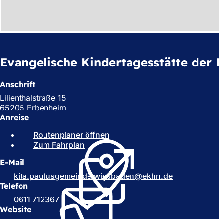
h
h
i
e
Evangelische Kindertagesstätte der
r
:
Anschrift
Lilienthalstraße 15
65205 Erbenheim
Anreise
Routenplaner öffnen
(
Zum Fahrplan
(
Ö
Ö
f
E-Mail
f
f
f
n
kita.paulusgemeinde.wiesbaden
ekhn
de
n
e
Telefon
e
t
0611 712367
t
i
Website
i
n