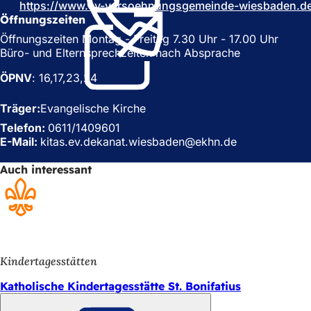
https://www.ev-versoehnungsgemeinde-wiesbaden.d
n
e
Öffnungszeiten
e
i
i
n
Öffnungszeiten Montag - Freitag 7.30 Uhr - 17.00 Uhr
n
e
Büro- und Elternsprechzeiten nach Absprache
e
m
m
n
ÖPNV
: 16,17,23,24
n
e
e
u
Träger:
Evangelische Kirche
u
e
Telefon:
0611/1409601
e
n
E-Mail:
kitas.ev.dekanat.wiesbaden
ekhn
de
n
T
T
a
Auch interessant
a
b
b
)
)
Kindertagesstätten
Katholische Kindertagesstätte St. Bonifatius