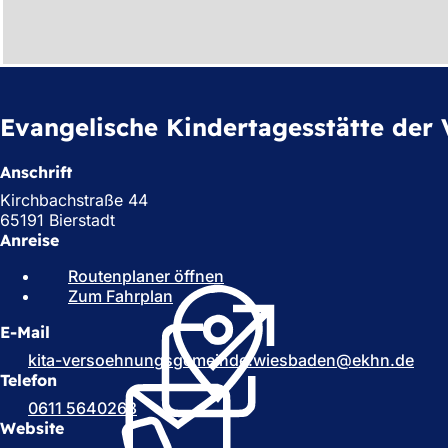
h
h
i
e
Evangelische Kindertagesstätte de
r
:
Anschrift
Kirchbachstraße 44
65191 Bierstadt
Anreise
Routenplaner öffnen
(
Zum Fahrplan
(
Ö
Ö
f
E-Mail
f
f
f
n
kita-versoehnungsgemeinde.wiesbaden
ekhn
de
n
e
Telefon
e
t
0611 5640263
t
i
Website
i
n