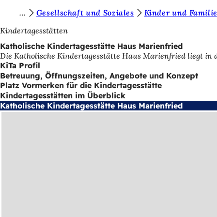
S
Gesellschaft und Soziales
Kinder und Famili
Inhalt anspringen
i
Kindertagesstätten
e
Katholische Kindertagesstätte Haus Marienfried
Die Katholische Kindertagesstätte Haus Marienfried liegt in
b
KiTa Profil
e
Betreuung, Öffnungszeiten, Angebote und Konzept
Platz Vormerken für die Kindertagesstätte
f
Kindertagesstätten im Überblick
i
Katholische Kindertagesstätte Haus Marienfried
n
d
e
n
s
i
c