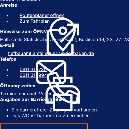
Anreise
Routenplaner öffnen
(
Zum Fahrplan
(
Ö
Ö
f
Hinweise zum ÖPNV
f
f
f
n
Haltestelle Statistisches Bundesamt; Buslinien 16, 22, 27, 2
n
e
E-Mail
e
t
tiefbauamt.amtsleitung
wiesbaden
de
t
i
Telefon
i
n
n
e
0611 312730
e
i
0611 313994
i
n
n
e
Öffnungszeiten
e
m
Termine nur nach Vereinbarung.
m
n
Angaben zur Barrierefreiheit
n
e
e
u
Ein barrierefreier Zugang ist vorhanden
u
e
Das WC ist barrierefrei zu erreichen
e
n
n
T