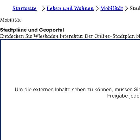
S
Startseite
Leben und Wohnen
Mobilität
Sta
Inhalt anspringen
i
Mobilität
e
Stadtpläne und Geoportal
Entdecken Sie Wiesbaden interaktiv: Der Online-Stadtplan bie
b
e
f
i
n
d
Um die externen Inhalte sehen zu können, müssen Sie 
e
Freigabe jede
n
s
i
c