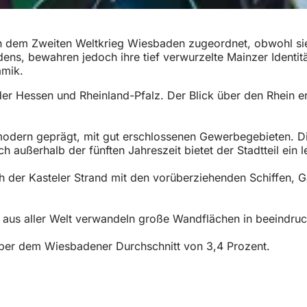
ch dem Zweiten Weltkrieg Wiesbaden zugeordnet, obwohl si
dens, bewahren jedoch ihre tief verwurzelte Mainzer Identit
namik.
 Hessen und Rheinland-Pfalz. Der Blick über den Rhein er
l modern geprägt, mit gut erschlossenen Gewerbegebieten. 
ßerhalb der fünften Jahreszeit bietet der Stadtteil ein l
 der Kasteler Strand mit den vorüberziehenden Schiffen, Ga
tler aus aller Welt verwandeln große Wandflächen in beeindr
h über dem Wiesbadener Durchschnitt von 3,4 Prozent.