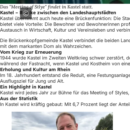
Das "Meeting of Stlye" findet in Kastel statt.
Kastel – Brücke zwischen den Landeshauptstädten
Kastel übernimmt auch heute eine Brückenfunktion: Die S
bietet viele Vorteile: Die Bewohner und Bewohnerinnen prof
Austausch in Wirtschaft, Kultur und Vereinsleben und verb
Die Brückenkopfgemeinde Kastel verbindet die beiden Land
mit dem markanten Dom als Wahrzeichen.
Vom Krieg zur Erneuerung
1944 wurde Kastel im Zweiten Weltkrieg schwer zerstört, d
während der Fastnacht, wenn Kastel und Kostheim von eine
Erholung und Kultur am Rhein
Im 18. Jahrhundert entstand die Reduit, eine Festungsanla
Ausflugsziel für Jung und Alt.
Ein Highlight in Kastel
Kastel wird jedes Jahr zur Bühne für das Meeting of Styles,
Aus der Statistik
In Kastel wird kräftig gebaut: Mit 6,7 Prozent liegt der A