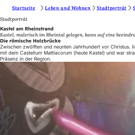
S
Startseite
Leben und Wohnen
Stadtporträt
Inhalt anspringen
i
Stadtporträt
e
Kastel am Rheinstrand
Kastel, malerisch im Rheintal gelegen, kann auf eine beeindru
b
Die römische Holzbrücke
e
Zwischen zwölften und neunten Jahrhundert vor Christus. li
mit dem Castellum Mattiacorum (heute Kastel) und war stra
f
Präsenz in der Region.
i
n
d
e
n
s
i
c