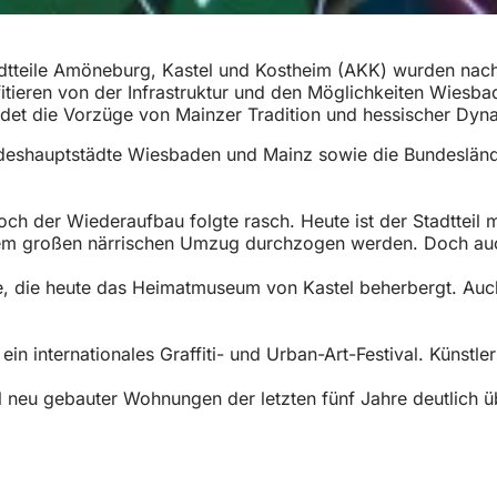
tadtteile Amöneburg, Kastel und Kostheim (AKK) wurden na
itieren von der Infrastruktur und den Möglichkeiten Wiesba
indet die Vorzüge von Mainzer Tradition und hessischer Dy
eshauptstädte Wiesbaden und Mainz sowie die Bundesländer
och der Wiederaufbau folgte rasch. Heute ist der Stadttei
m großen närrischen Umzug durchzogen werden. Doch auch au
ge, die heute das Heimatmuseum von Kastel beherbergt. Auch
 ein internationales Graffiti- und Urban-Art-Festival. Küns
nteil neu gebauter Wohnungen der letzten fünf Jahre deutlic