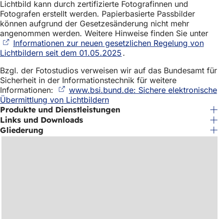
Lichtbild kann durch zertifizierte Fotografinnen und
Fotografen erstellt werden. Papierbasierte Passbilder
können aufgrund der Gesetzesänderung nicht mehr
angenommen werden. Weitere Hinweise finden Sie unter
Informationen zur neuen gesetzlichen Regelung von
Lichtbildern seit dem 01.05.2025
(Öffnet
.
in
Bzgl. der Fotostudios verweisen wir auf das Bundesamt für
einem
Sicherheit in der Informationstechnik für weitere
neuen
Informationen:
www.bsi.bund.de: Sichere elektronische
Tab)
Übermittlung von Lichtbildern
(Öffnet
Produkte und Dienstleistungen
in
einem
Links und Downloads
neuen
Gliederung
Tab)