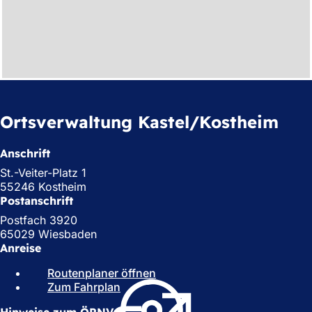
Ortsverwaltung Kastel/Kostheim
Anschrift
St.-Veiter-Platz 1
55246 Kostheim
Postanschrift
Postfach 3920
65029 Wiesbaden
Anreise
Routenplaner öffnen
(
Zum Fahrplan
(
Ö
Ö
f