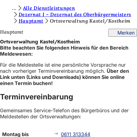
S
Alle Dienstleistungen
Inhalt anspringen
Dezernat I – Dezernat des Oberbürgermeisters
i
Hauptamt
Ortsverwaltung Kastel/Kostheim
e
Hauptamt
Merken
b
Ortsverwaltung Kastel/Kostheim
e
Bitte beachten Sie folgenden Hinweis für den Bereich
Meldewesen:
f
i
Für die Meldestelle ist eine persönliche Vorsprache nur
nach vorheriger Terminvereinbarung möglich.
Über den
n
Link unten (Links und Downloads) können Sie online
einen Termin buchen!
d
e
Terminvereinbarung
n
Gemeinsames Service-Telefon des Bürgerbüros und der
s
Meldestellen der Ortsverwaltungen:
i
c
Montag bis
0611 313344