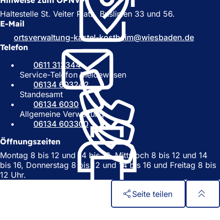
Hinweise zum ÖPNV
f
f
f
n
Haltestelle St. Veiter Platz, Buslinien 33 und 56.
n
e
E-Mail
e
t
ortsverwaltung-kastel-kostheim
wiesbaden
de
t
i
Telefon
i
n
n
e
0611 313344
e
i
Service-Telefon Meldewesen
i
n
06134 603242
n
e
Standesamt
e
m
06134 6030
m
n
Allgemeine Verwaltung
n
e
06134 603300
e
u
u
e
Öffnungszeiten
e
n
Montag 8 bis 12 und 14 bis 16, Mittwoch 8 bis 12 und 14
n
T
bis 16, Donnerstag 8 bis 12 und 14 bis 16 und Freitag 8 bis
T
a
12 Uhr.
a
b
b
)
Seite teilen
)
Fußbereich
Schnellzugriff