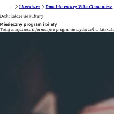
J
Literatura
Dom Literatury Villa Clementine
Przejdź do treści
e
Doświadczenie kultury
s
Miesięczny program i bilety
Tutaj znajdziesz informacje o programie wydarzeń w Literatu
t
e
ś
t
u
t
a
j
: