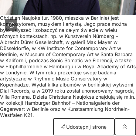
Christian Naujoks (ur. 1980, mieszka w Berlinie) jest
kompozytorem, muzykiem i artystą. Jego prace można
było usłyszeć i zobaczyć na całym świecie w wielu
różnych kontekstach, np. w Kunstverein Nürnberg –
Albrecht Dürer Gesellschaft, w galerii Max Mayer w
Düsseldorfie, w KW Institute for Contemporary Art w
Berlinie, w Museum of Contemporary Art w Santa Barbara
w Kalifornii, podczas Sonic Somatic we Florencji, a także
w Elbphilharmonie w Hamburgu i w Royal Academy of Arts
w Londynie. W tym roku prezentuje swoje badania
artystyczne w Rhythmic Music Conservatory w
Kopenhadze. Wydał kilka albumów w berlińskiej wytwórni
Dial Records, a w 2019 roku został uhonorowany nagrodą
Villa Romana. Dzieła Christiana Naujoksa znajdują się m.in.
w kolekcji Hamburger Bahnhof – Nationalgalerie der
Gegenwart w Berlinie oraz w Kunstsammlung Nordrhein-
Westfalen K21.
Udostępnij stronę