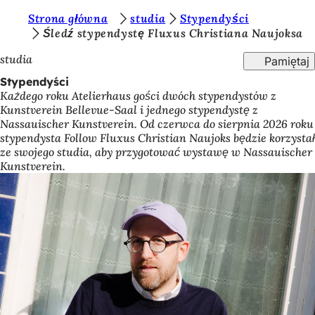
J
Strona główna
studia
Stypendyści
Przejdź do treści
Śledź stypendystę Fluxus Christiana Naujoksa
e
studia
Pamiętaj
s
Stypendyści
t
Każdego roku Atelierhaus gości dwóch stypendystów z
e
Kunstverein Bellevue-Saal i jednego stypendystę z
Nassauischer Kunstverein. Od czerwca do sierpnia 2026 roku
ś
stypendysta Follow Fluxus Christian Naujoks będzie korzystał
t
ze swojego studia, aby przygotować wystawę w Nassauischer
Kunstverein.
u
t
a
j
: