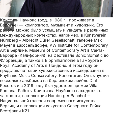
Кристиан Науйокс (род. в 1980 г., проживает в
Берлине) — композитор, музыкант и художник. Его
работы можно было услышать и увидеть в различных
международных контекстах, например, в Kunstverein
Nürnberg – Albrecht Dürer Gesellschaft, галерее Max
Mayer в Дюссельдорфе, KW Institute for Contemporary
Art в Берлине, Museum of Contemporary Art в Санта-
Барбаре (Калифорния), на фестивале Sonic Somatic во
Флоренции, а также в Elbphilharmonie в Гамбурге и
Royal Academy of Arts в Лондоне. В этом году он
представляет свои художественные исследования в
Rhythmic Music Conservatory, Копенгаген. Он выпустил
несколько альбомов на берлинском лейбле Dial
Records и в 2019 году был удостоен премии Villa
Romana. Работы Кристиана Науйокса находятся, в
частности, в коллекции Hamburger Bahnhof –
Национальной галереи современного искусства,
Берлин, и в коллекции искусства Северного Рейна-
Вестфалии K21.