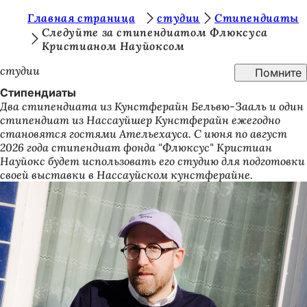
В
Главная страница
студии
Стипендиаты
Перейти к содержимому
Следуйте за стипендиатом Флюксуса
ы
Кристианом Науйоксом
з
студии
Помните
д
Стипендиаты
е
Два стипендиата из Кунстферайн Бельвю-Зааль и один
стипендиат из Нассауйшер Кунстферайн ежегодно
с
становятся гостями Ательехауса. С июня по август
ь
2026 года стипендиат фонда "Флюксус" Кристиан
Науйокс будет использовать его студию для подготовки
:
своей выставки в Нассауйском кунстферайне.