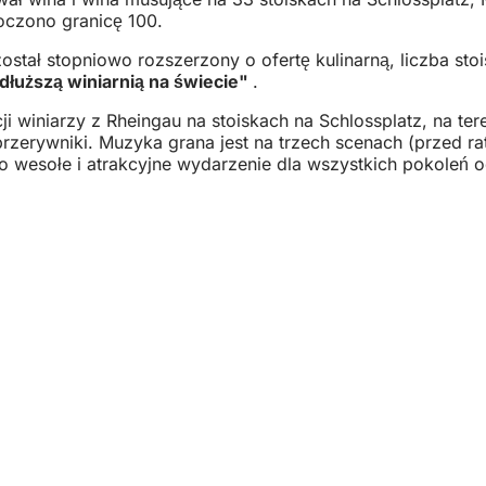
roczono granicę 100.
ostał stopniowo rozszerzony o ofertę kulinarną, liczba st
dłuższą winiarnią na świecie"
.
iniarzy z Rheingau na stoiskach na Schlossplatz, na teren
erywniki. Muzyka grana jest na trzech scenach (przed ra
 wesołe i atrakcyjne wydarzenie dla wszystkich pokoleń o