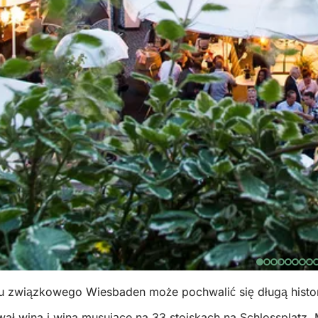
ju związkowego Wiesbaden może pochwalić się długą histor
ł wina i wina musujące na 33 stoiskach na Schlossplatz, M