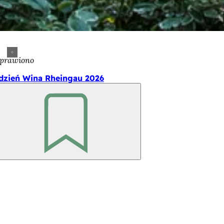
prawiono
dzień Wina Rheingau 2026
Pamiętaj