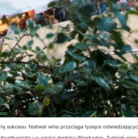
ią sukcesu: festiwal wina przyciąga tysiące odwiedzający
auritiusplatz i w części deptaka Wiesbaden. Tydzień wina