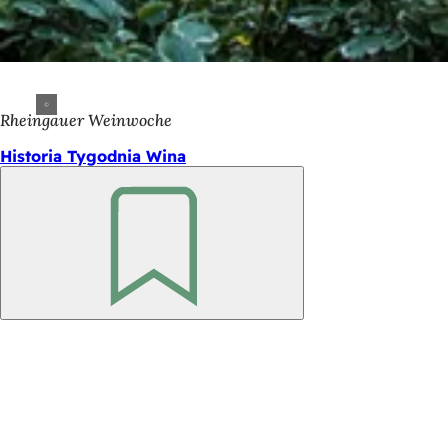
Rheingauer Weinwoche
Historia Tygodnia Wina
Pamiętaj
Obszar
stóp