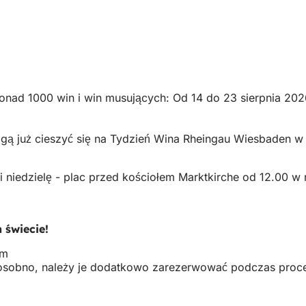
- ponad 1000 win i win musujących: Od 14 do 23 sierpnia 2
ą już cieszyć się na Tydzień Wina Rheingau Wiesbaden w 20
i niedzielę - plac przed kościołem Marktkirche od 12.00 w 
 świecie!
em
e osobno, należy je dodatkowo zarezerwować podczas proce