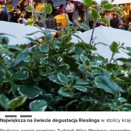
Największa na świecie degustacja Rieslinga
w stolicy kra
Podczas swojej premiery Tydzień Wina Rheingau prezentowa