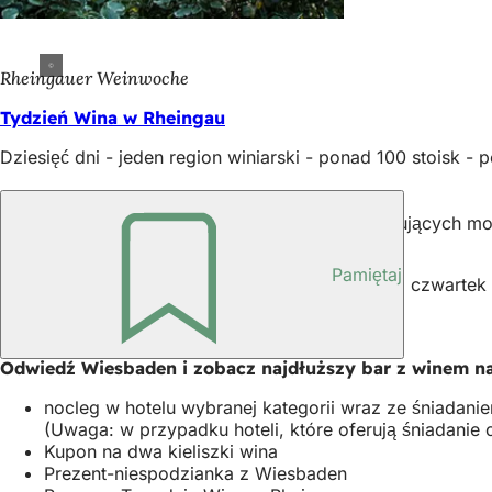
Rheingauer Weinwoche
Tydzień Wina w Rheingau
Dziesięć dni - jeden region winiarski - ponad 100 stoisk 
Godziny otwarcia
Miłośnicy wyśmienitych lokalnych win i win musujących mog
przed kościołem Marktkirche.
Pamiętaj
11.00-23.00 w poniedziałek, wtorek, środę, czwartek 
11.00 do północy w piątek i sobotę
Stawka ryczałtowa
Odwiedź Wiesbaden i zobacz najdłuższy bar z winem na
nocleg w hotelu wybranej kategorii wraz ze śniadani
(Uwaga: w przypadku hoteli, które oferują śniadani
Kupon na dwa kieliszki wina
Prezent-niespodzianka z Wiesbaden