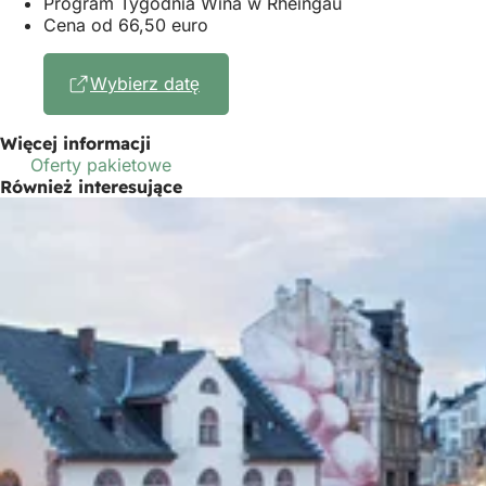
Program Tygodnia Wina w Rheingau
Cena od 66,50 euro
Wybierz datę
(Otwiera
się
w
Więcej informacji
nowej
Oferty pakietowe
karcie)
Również interesujące