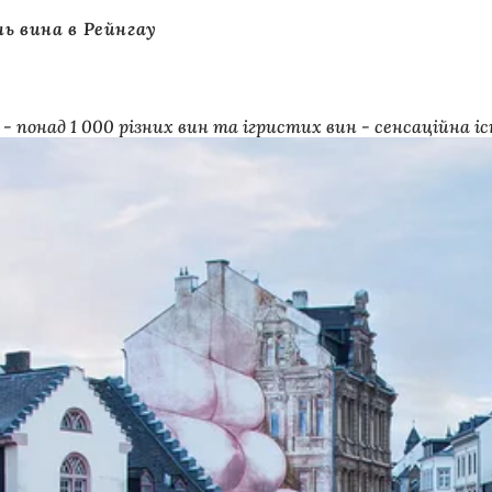
ь вина в Рейнгау
ів - понад 1 000 різних вин та ігристих вин - сенсаційн