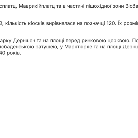
платц, Маврикійплатц та в частині пішохідної зони Вісб
 кількість кіосків вирівнялася на позначці 120. Їх роз
у парку Дерншен та на площі перед ринковою церквою. П
д Вісбаденською ратушею, у Маркткірхе та на площі Дер
40 років.