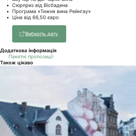
Сюрприз від Вісбадена
Програма «Тижня вина Рейнгау»
Ціна від 66,50 євро
Виберіть дату
(Відкривається
в
новій
Додаткова інформація
вкладці)
Пакетні пропозиції
Також цікаво