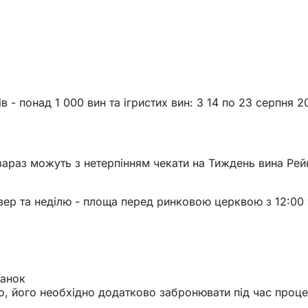
ів - понад 1 000 вин та ігристих вин: З 14 по 23 серпн
араз можуть з нетерпінням чекати на Тиждень вина Рейнг
етвер та неділю - площа перед ринковою церквою з 12:00
данок
мо, його необхідно додатково забронювати під час проц