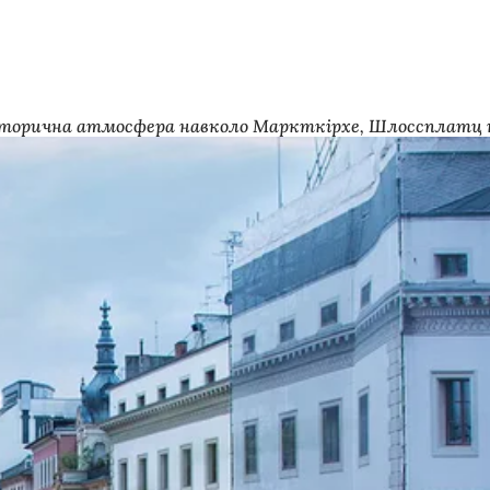
а історична атмосфера навколо Маркткірхе, Шлоссплатц т