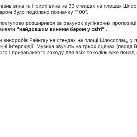
авив вина та ігристі вина на 33 стендах на площах Шлосс
баром було подолано позначку "100".
поступово розширився за рахунок кулінарних пропозицій,
азивати
"найдовшим винним баром у світі"
.
ми виноробів Райнгау на стендах на площі Шлоссплац, 
ичні інтерлюдії. Музика звучить на трьох сценах (пере
го і привабливого заходу для всіх поколінь вже понад 