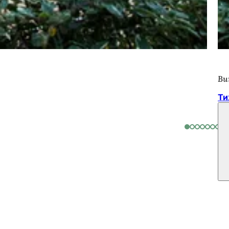
Ви
Ти