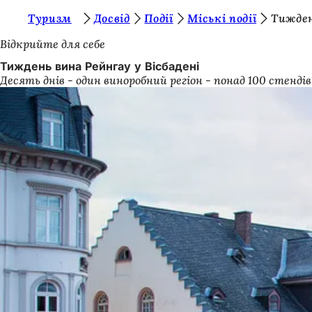
Т
Туризм
Досвід
Події
Міські події
Тижден
Перейти до змісту
и
Відкрийте для себе
т
Тиждень вина Рейнгау у Вісбадені
Десять днів - один виноробний регіон - понад 100 стенд
у
т
: