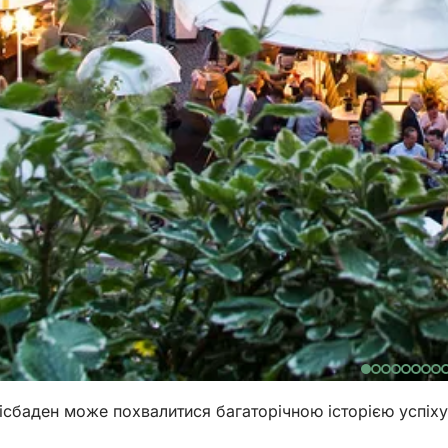
Вісбаден може похвалитися багаторічною історією успіху