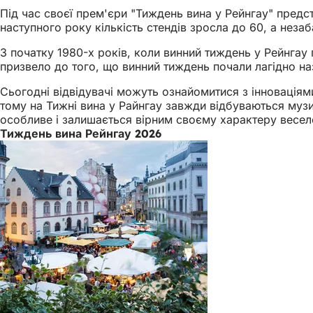
Під час своєї прем'єри "Тиждень вина у Рейнгау" предст
наступного року кількість стендів зросла до 60, а неза
З початку 1980-х років, коли винний тиждень у Рейнгау 
призвело до того, що винний тиждень почали лагідно н
Сьогодні відвідувачі можуть ознайомитися з інновація
тому на Тижні вина у Райнгау завжди відбуваються муз
особливе і залишається вірним своєму характеру весело
Тиждень вина Рейнгау 2026