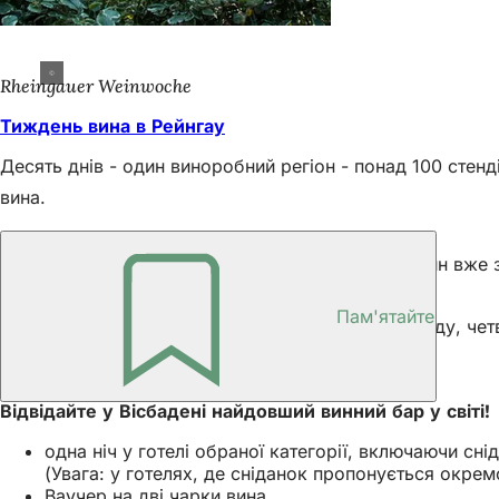
Rheingauer Weinwoche
Тиждень вина в Рейнгау
Десять днів - один виноробний регіон - понад 100 стенд
вина.
Години роботи
Шанувальники вишуканих місцевих та ігристих вин вже з
парку Дерншен та перед ринковою церквою.
Пам'ятайте
з 11:00 до 23:00 у понеділок, вівторок, середу, ч
з 11 ранку до опівночі у п'ятницю та суботу
Фіксований тариф
Відвідайте у Вісбадені найдовший винний бар у світі!
одна ніч у готелі обраної категорії, включаючи сні
(Увага: у готелях, де сніданок пропонується окре
Ваучер на дві чарки вина