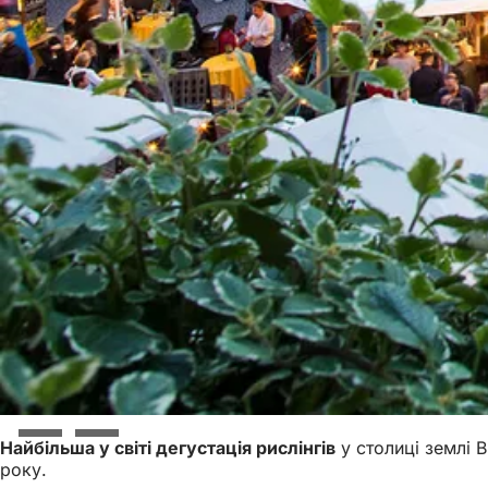
Найбільша у світі дегустація рислінгів
у столиці землі 
року.