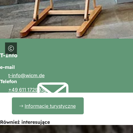
T-Info
e-mail
t-info
wicm
de
Telefon
+49 611 1729930
Informacje turystyczne
Również interesujące