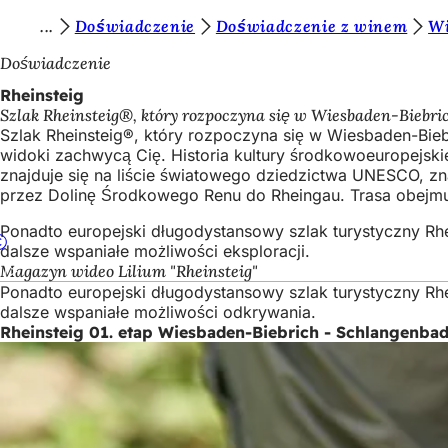
J
Doświadczenie
Doświadczenie z winem
Wi
Przejdź do treści
e
Doświadczenie
s
Rheinsteig
Szlak Rheinsteig®, który rozpoczyna się w Wiesbaden-Biebri
t
Szlak Rheinsteig®, który rozpoczyna się w Wiesbaden-Biebr
e
widoki zachwycą Cię. Historia kultury środkowoeuropejski
znajduje się na liście światowego dziedzictwa UNESCO, z
ś
przez Dolinę Środkowego Renu do Rheingau. Trasa obejm
t
Ponadto europejski długodystansowy szlak turystyczny Rh
u
dalsze wspaniałe możliwości eksploracji.
Magazyn wideo Lilium "Rheinsteig"
t
Ponadto europejski długodystansowy szlak turystyczny Rh
a
dalsze wspaniałe możliwości odkrywania.
Rheinsteig 01. etap Wiesbaden-Biebrich - Schlangenbad
j
: