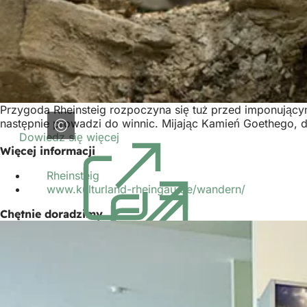
Przygoda Rheinsteig rozpoczyna się tuż przed imponujący
następnie prowadzi do winnic. Mijając Kamień Goethego, d
Dowiedz się więcej
(Otwiera
Więcej informacji
się
w
Rheinsteig
(Otwiera
nowej
www.kulturland-rheingau.de/wandern/
się
(Otwiera
karcie)
w
się
Chętnie doradzimy
nowej
w
karcie)
nowej
karcie)