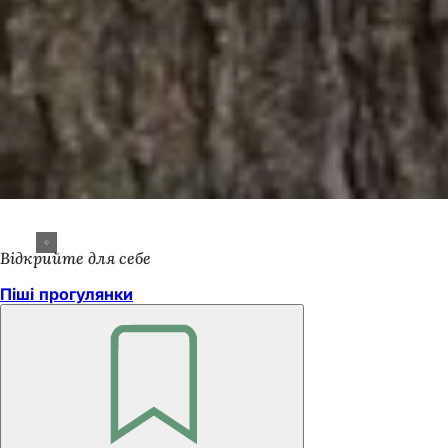
Відкрийте для себе
Піші прогулянки
Пам'ятайте
Зона