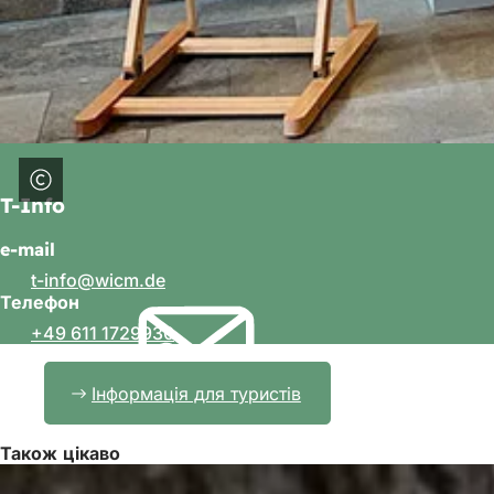
T-Info
e-mail
t-info
wicm
de
Телефон
+49 611 1729930
Інформація для туристів
Також цікаво