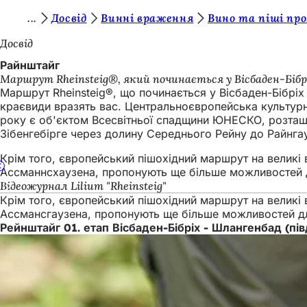
Т
Досвід
Винні враження
Вино та піші пр
Перейти до змісту
и
Досвід
т
Райнштайг
Маршрут Rheinsteig®, який починається у Вісбаден-Бібрі
у
Маршрут Rheinsteig®, що починається у Вісбаден-Бібріх н
т
краєвиди вразять вас. Центральноєвропейська культурна
року є об'єктом Всесвітньої спадщини ЮНЕСКО, розташо
:
Зібенгебірге через долину Середнього Рейну до Райнга
Крім того, європейський пішохідний маршрут на великі 
Ассманнсхаузена, пропонують ще більше можливостей д
Відеожурнал Lilium "Rheinsteig"
Крім того, європейський пішохідний маршрут на великі 
Ассмансгаузена, пропонують ще більше можливостей д
Рейнштайг 01. етап Вісбаден-Бібріх - Шлангенбад (пів