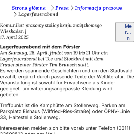
S
Strona główna
Prasa
Informacja prasowa
Inhalt anspringen
Lagerfeuerabend
i
Komunikat prasowy stolicy kraju związkowego
Me
e
Wiesbaden
rke
b
17. April 2025
n
e
Lagerfeuerabend mit dem Förster
Am Samstag, 26. April, findet von 19 bis 21 Uhr ein
f
Lagerfeuerabend bei Tee und Stockbrot mit dem
i
Frauensteiner Förster Tim Brunsch statt.
Es werden spannende Geschichten rund um den Stadtwald
n
erzählt, ergänzt durch passende Texte der Weltliteratur. Die
d
Veranstaltung ist sowohl für Erwachsene als Kinder
geeignet, um witterungsangepasste Kleidung wird
e
gebeten.
n
Treffpunkt ist die Kamphütte am Stollenweg, Parken am
s
Parkplatz Eishaus (Wilfried-Ries-Straße) oder ÖPNV-Linie
33, Haltestelle Stollenweg.
i
Interessenten melden sich bitte vorab unter Telefon (0611)
c
23608513 oder per Mail