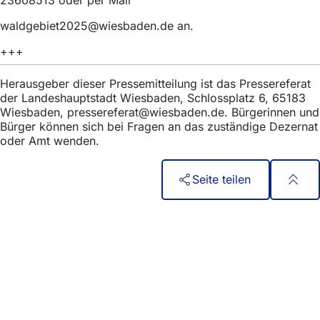
h
waldgebiet2025
wiesbaden
de
an.
h
+++
i
e
Herausgeber dieser Pressemitteilung ist das Pressereferat
r
der Landeshauptstadt Wiesbaden, Schlossplatz 6, 65183
Wiesbaden,
pressereferat
wiesbaden
de
. Bürgerinnen und
:
Bürger können sich bei Fragen an das zuständige Dezernat
oder Amt wenden.
Seite teilen
Fußbereich
Szybki dostęp
Wszystkie usługi
Kalendarz wydarzeń
Biuro obywatelskie
Opinie na temat strony internetowej