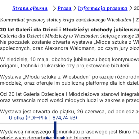
J
Strona główna
Prasa
Informacja prasowa
20
Przejdź do treści
e
Komunikat prasowy stolicy kraju związkowego Wiesbaden
2
s
20 lat Galerii dla Dzieci i Młodzieży: obchody jubileus
Galeria dla Dzieci i Młodzieży w Wiesbaden świętuje swoje 2
t
Na początek zostanie otwarta wystawa „Młoda sztuka z Wie
e
społecznych, oraz Alexandra Waldmann, po czym jury złoż
ś
W niedzielę, 10 maja, obchody jubileuszu będą kontynuowa
origami, techniki drukarskie czy projektowanie biżuterii.
t
u
Wystawa „Młoda sztuka z Wiesbaden” pokazuje różnorodność
młodzież, oraz oferuje im publiczną platformę dla ich dzieł
t
Od 20 lat Galeria Dziecięca i Młodzieżowa stanowi integra
a
oraz wzmacnia możliwości młodych ludzi w zakresie przed
j
Wystawa jest otwarta do piątku, 26 czerwca, od poniedzia
:
Ulotka
PDF
-Plik
674,74 kB
Wydawcą niniejszego komunikatu prasowego jest Biuro Pr
właściwym departamentem lub biurem.