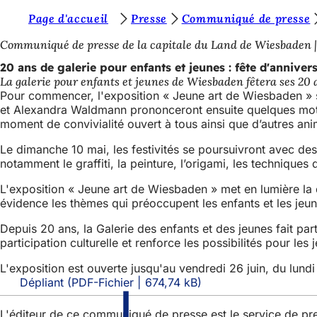
V
Page d'accueil
Presse
Communiqué de presse
Accéder au contenu
o
Communiqué de presse de la capitale du Land de Wiesbaden
u
20 ans de galerie pour enfants et jeunes : fête d'anniver
La galerie pour enfants et jeunes de Wiesbaden fêtera ses 20 a
s
Pour commencer, l'exposition « Jeune art de Wiesbaden » se
ê
et Alexandra Waldmann prononceront ensuite quelques mots
moment de convivialité ouvert à tous ainsi que d’autres ani
t
Le dimanche 10 mai, les festivités se poursuivront avec des a
e
notamment le graffiti, la peinture, l’origami, les techniques
s
L'exposition « Jeune art de Wiesbaden » met en lumière la d
i
évidence les thèmes qui préoccupent les enfants et les jeu
c
Depuis 20 ans, la Galerie des enfants et des jeunes fait par
i
participation culturelle et renforce les possibilités pour les
:
L'exposition est ouverte jusqu'au vendredi 26 juin, du lun
Dépliant
PDF
-Fichier
674,74 kB
L'éditeur de ce communiqué de presse est le service de p